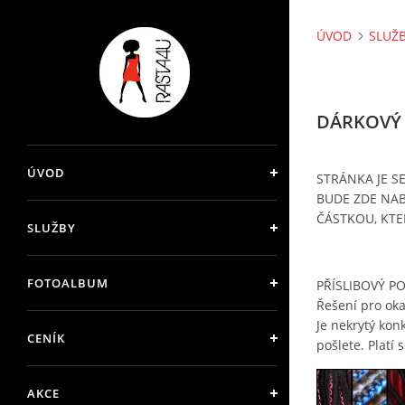
ÚVOD
SLUŽ
DÁRKOVÝ
ÚVOD
STRÁNKA JE S
BUDE ZDE NAB
ČÁSTKOU, KTE
SLUŽBY
FOTOALBUM
PŘÍSLIBOVÝ P
Řešení pro oka
Je nekrytý kon
CENÍK
pošlete. Platí 
AKCE