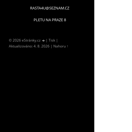
RASTA4U@SEZNAM.CZ
PLETU NA PRAZE 8
© 2026 eStránky.cz
|
Tisk
|
Aktualizováno: 4. 8. 2026
|
Nahoru ↑