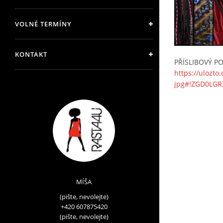
VOLNÉ TERMÍNY
KONTAKT
PŘÍSLIBOVÝ P
https://ulozto
jpg#!ZGD0LG
MÍŠA
(pište, nevolejte)
+420 607875420
(pište, nevolejte)