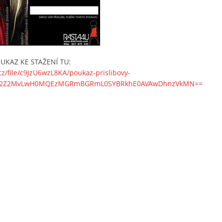
OUKAZ KE STAŽENÍ TU:
.cz/file/c9JzU6wzL8KA/poukaz-prislibovy-
R2Z2MvLwH0MQEzMGRmBGRmL0SYBRkhE0AVAwDhnzVkMN==