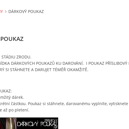
BY
DÁRKOVÝ POUKAZ
 POUKAZ
E STÁDIU ZRODU.
ÍDKA DÁRKOVÝCH POUKAZŮ KU DAROVÁNÍ. I POUKAZ PŘÍSLIBOVÝ
RÝ SI STÁHNETE A DARUJET TÉMĚŘ OKAMŽITĚ.
OUKAZ:
mžitý dárek.
krétní částkou. Poukaz si stáhnete, darovanému vyplníte, vytisknete 
se až po pletení.