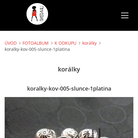
ÚVOD
FOTOALBUM
K ODKUPU
korálky
ÚVOD
koralky-kov-005-slunce-1platina
SLUŽBY
korálky
FOTOALBUM
koralky-kov-005-slunce-1platina
CENÍK
AKCE
VOLNÉ TERMÍNY