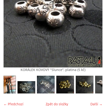
KONTAKT
MÍŠA
(pište, nevolejte)
+420 607875420
(pište, nevolejte)
RASTA4U@SEZNAM.CZ
PLETU NA PRAZE 8
KORÁLEK KOVOVÝ "Slunce", platina (5 kč)
© 2026 eStránky.cz
|
Tisk
|
Aktualizováno: 4. 8. 2026
|
Nahoru ↑
← Předchozí
Zpět do složky
Další →