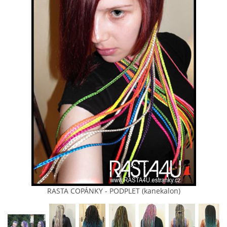
KONTAKT
MÍŠA
(pište, nevolejte)
+420 607875420
(pište, nevolejte)
RASTA4U@SEZNAM.CZ
PLETU NA PRAZE 8
© 2026 eStránky.cz
|
Tisk
|
Aktualizováno: 8. 8. 2026
|
Nahoru ↑
RASTA COPÁNKY - PODPLET (kanekalon)