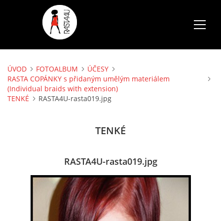
ÚVOD
FOTOALBUM
ÚČESY
ÚVOD
RASTA COPÁNKY s přidaným umělým materiálem
(Individual braids with extension)
TENKÉ
RASTA4U-rasta019.jpg
SLUŽBY
TENKÉ
FOTOALBUM
CENÍK
RASTA4U-rasta019.jpg
AKCE
VOLNÉ TERMÍNY