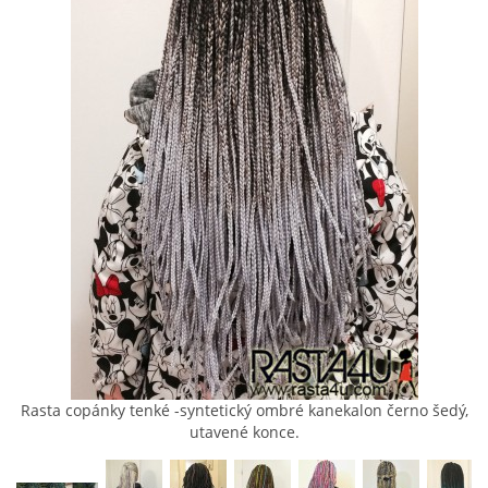
KONTAKT
MÍŠA
(pište, nevolejte)
+420 607875420
(pište, nevolejte)
RASTA4U@SEZNAM.CZ
PLETU NA PRAZE 8
© 2026 eStránky.cz
|
Tisk
|
Aktualizováno: 4. 8. 2026
|
Nahoru ↑
Rasta copánky tenké -syntetický ombré kanekalon černo šedý,
utavené konce.