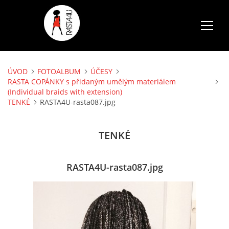
ÚVOD
FOTOALBUM
ÚČESY
ÚVOD
RASTA COPÁNKY s přidaným umělým materiálem
(Individual braids with extension)
TENKÉ
RASTA4U-rasta087.jpg
SLUŽBY
TENKÉ
FOTOALBUM
CENÍK
RASTA4U-rasta087.jpg
AKCE
VOLNÉ TERMÍNY