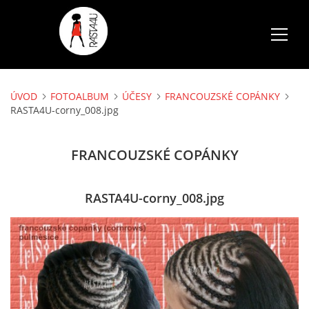
ÚVOD
FOTOALBUM
ÚČESY
FRANCOUZSKÉ COPÁNKY
ÚVOD
RASTA4U-corny_008.jpg
SLUŽBY
FRANCOUZSKÉ COPÁNKY
FOTOALBUM
RASTA4U-corny_008.jpg
CENÍK
AKCE
VOLNÉ TERMÍNY