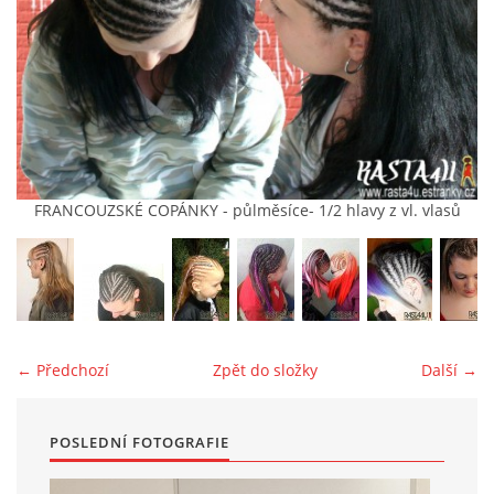
KONTAKT
MÍŠA
(pište, nevolejte)
+420 607875420
(pište, nevolejte)
FRANCOUZSKÉ COPÁNKY - půlměsíce- 1/2 hlavy z vl. vlasů
RASTA4U@SEZNAM.CZ
PLETU NA PRAZE 8
© 2026 eStránky.cz
|
Tisk
|
Aktualizováno: 4. 8. 2026
|
Nahoru ↑
← Předchozí
Zpět do složky
Další →
POSLEDNÍ FOTOGRAFIE