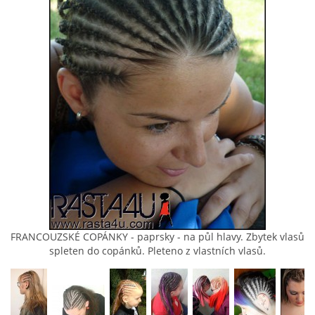
KONTAKT
MÍŠA
(pište, nevolejte)
+420 607875420
(pište, nevolejte)
RASTA4U@SEZNAM.CZ
PLETU NA PRAZE 8
© 2026 eStránky.cz
|
Tisk
|
Aktualizováno: 8. 8. 2026
|
Nahoru ↑
FRANCOUZSKÉ COPÁNKY - paprsky - na půl hlavy. Zbytek vlasů
spleten do copánků. Pleteno z vlastních vlasů.