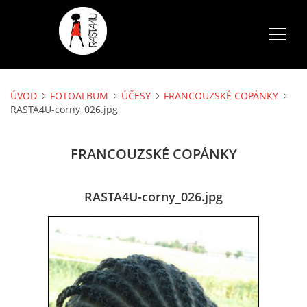
ÚVOD
FOTOALBUM
ÚČESY
FRANCOUZSKÉ COPÁNKY
ÚVOD
RASTA4U-corny_026.jpg
SLUŽBY
FRANCOUZSKÉ COPÁNKY
FOTOALBUM
RASTA4U-corny_026.jpg
CENÍK
AKCE
VOLNÉ TERMÍNY