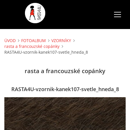
ÚVOD
FOTOALBUM
VZORNÍKY
ÚVOD
rasta a francouzské copánky
RASTA4U-vzornik-kanek107-svetle_hneda_8
SLUŽBY
rasta a francouzské copánky
FOTOALBUM
RASTA4U-vzornik-kanek107-svetle_hneda_8
CENÍK
AKCE
VOLNÉ TERMÍNY