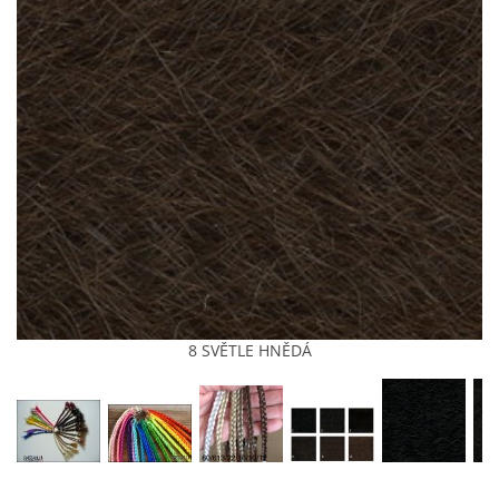
KONTAKT
MÍŠA
(pište, nevolejte)
+420 607875420
(pište, nevolejte)
RASTA4U@SEZNAM.CZ
PLETU NA PRAZE 8
8 SVĚTLE HNĚDÁ
© 2026 eStránky.cz
|
Tisk
|
Aktualizováno: 4. 8. 2026
|
Nahoru ↑