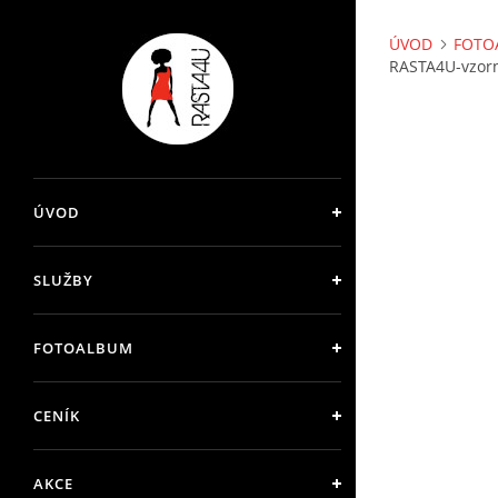
ÚVOD
FOTO
RASTA4U-vzorn
ÚVOD
SLUŽBY
FOTOALBUM
CENÍK
AKCE