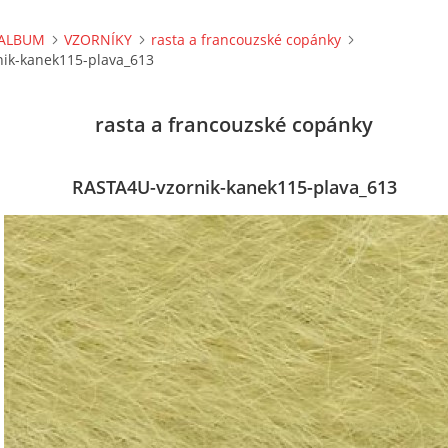
ALBUM
VZORNÍKY
rasta a francouzské copánky
ik-kanek115-plava_613
rasta a francouzské copánky
RASTA4U-vzornik-kanek115-plava_613