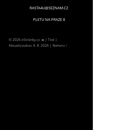
RASTA4U@SEZNAM.CZ
PLETU NA PRAZE 8
© 2026 eStránky.cz
|
Tisk
|
Aktualizováno: 4. 8. 2026
|
Nahoru ↑