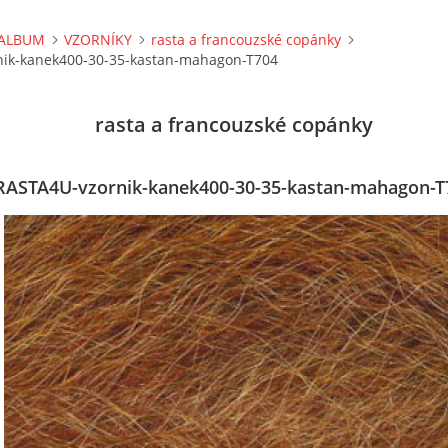
ALBUM
VZORNÍKY
rasta a francouzské copánky
ik-kanek400-30-35-kastan-mahagon-T704
rasta a francouzské copánky
RASTA4U-vzornik-kanek400-30-35-kastan-mahagon-T