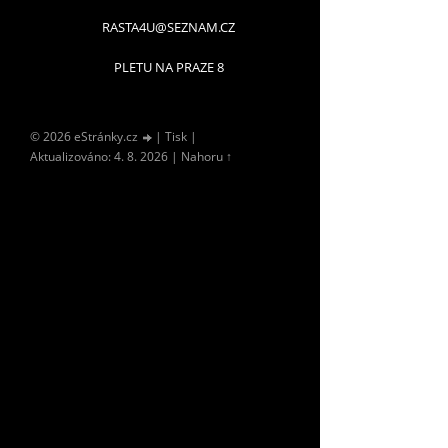
RASTA4U@SEZNAM.CZ
PLETU NA PRAZE 8
© 2026 eStránky.cz
|
Tisk
|
Aktualizováno: 4. 8. 2026
|
Nahoru ↑