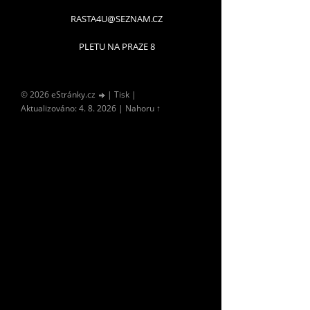
RASTA4U@SEZNAM.CZ
PLETU NA PRAZE 8
© 2026 eStránky.cz
|
Tisk
|
Aktualizováno: 4. 8. 2026
|
Nahoru ↑