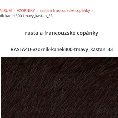
ALBUM
VZORNÍKY
rasta a francouzské copánky
ik-kanek300-tmavy_kastan_33
rasta a francouzské copánky
RASTA4U-vzornik-kanek300-tmavy_kastan_33