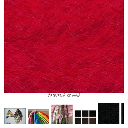
KONTAKT
MÍŠA
(pište, nevolejte)
+420 607875420
(pište, nevolejte)
RASTA4U@SEZNAM.CZ
PLETU NA PRAZE 8
© 2026 eStránky.cz
|
Tisk
|
Aktualizováno: 4. 8. 2026
|
Nahoru ↑
ČERVENÁ KRVAVÁ