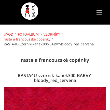
ÚVOD
FOTOALBUM
VZORNÍKY
ÚVOD
rasta a francouzské copánky
RASTA4U-vzornik-kanek300-BARVY-bloody_red_cervena
SLUŽBY
rasta a francouzské copánky
FOTOALBUM
RASTA4U-vzornik-kanek300-BARVY-
CENÍK
bloody_red_cervena
AKCE
VOLNÉ TERMÍNY